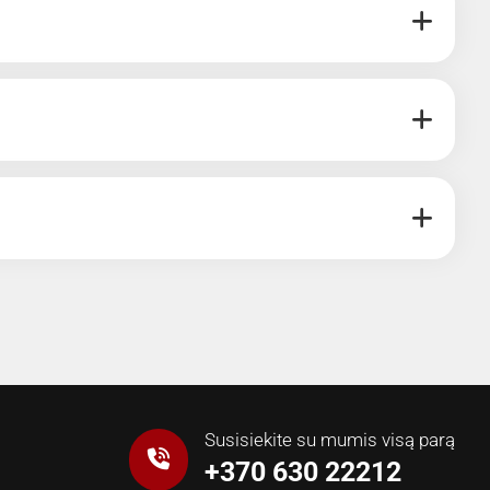
Susisiekite su mumis visą parą
+370 630 22212