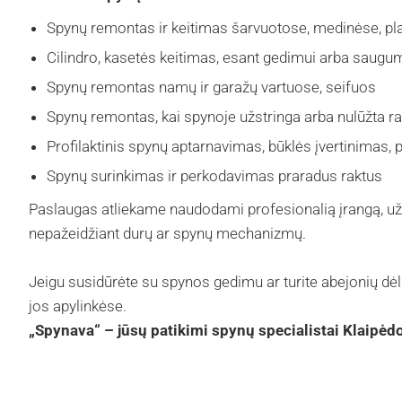
Spynų remontas ir keitimas šarvuotose, medinėse, plas
Cilindro, kasetės keitimas, esant gedimui arba saug
Spynų remontas namų ir garažų vartuose, seifuos
Spynų remontas, kai spynoje užstringa arba nulūžta r
Profilaktinis spynų aptarnavimas, būklės įvertinimas,
Spynų surinkimas ir perkodavimas praradus raktus
Paslaugas atliekame naudodami profesionalią įrangą, užti
nepažeidžiant durų ar spynų mechanizmų.
Jeigu susidūrėte su spynos gedimu ar turite abejonių dėl 
jos apylinkėse.
„Spynava“ – jūsų patikimi spynų specialistai Klaipėdo