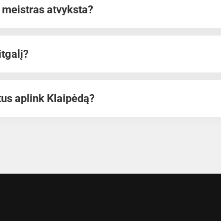
o meistras atvyksta?
itgalį?
tus aplink Klaipėdą?