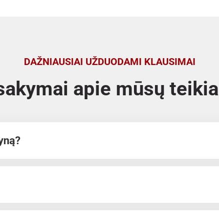
DAŽNIAUSIAI UŽDUODAMI KLAUSIMAI
tsakymai apie mūsų teik
pyną?