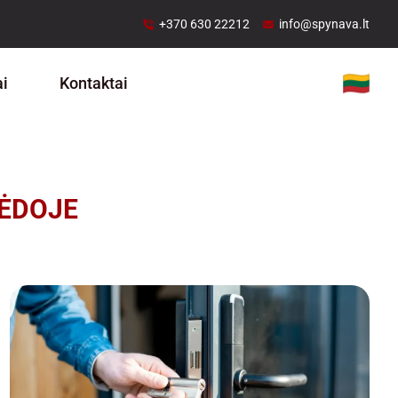
+370 630 22212
info@spynava.lt
ai
Kontaktai
PĖDOJE