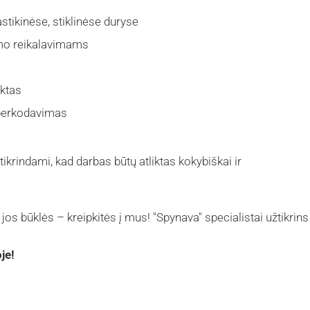
tikinėse, stiklinėse duryse
umo reikalavimams
aktas
 perkodavimas
krindami, kad darbas būtų atliktas kokybiškai ir
jos būklės – kreipkitės į mus! "Spynava" specialistai užtikrins
je!