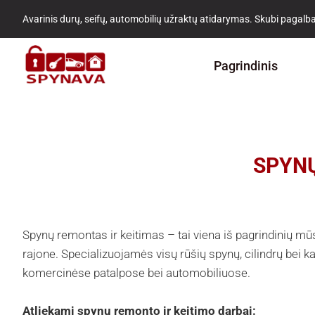
Avarinis durų, seifų, automobilių užraktų atidarymas. Skubi pagalba
Pagrindinis
SPYNŲ
Spynų remontas ir keitimas – tai viena iš pagrindinių mū
rajone. Specializuojamės visų rūšių spynų, cilindrų bei
komercinėse patalpose bei automobiliuose.
Atliekami spynų remonto ir keitimo darbai: