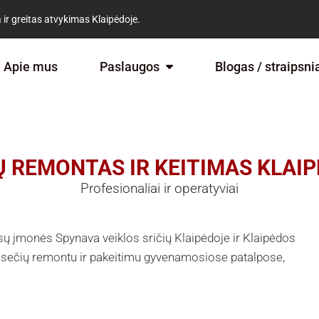
 ir greitas atvykimas Klaipėdoje.
Apie mus
Paslaugos
Blogas / straipsni
 REMONTAS IR KEITIMAS KLAI
Profesionaliai ir operatyviai
sų įmonės Spynava veiklos sričių Klaipėdoje ir Klaipėdos
 kasečių remontu ir pakeitimu gyvenamosiose patalpose,